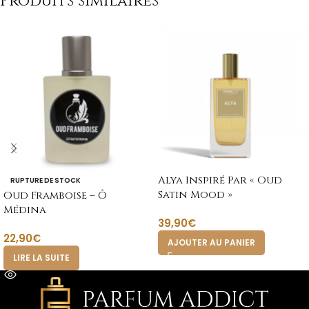
Produits similaires
Alya Inspiré Par « Oud
RUPTURE DE STOCK
Satin Mood »
Oud Framboise – Ô
Médina
39,90
€
22,90
€
AJOUTER AU PANIER
LIRE LA SUITE